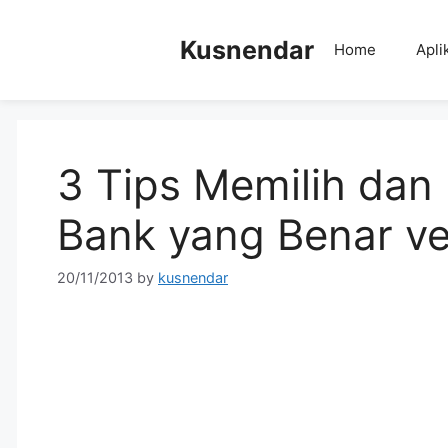
Skip
to
Kusnendar
Home
Apli
content
3 Tips Memilih da
Bank yang Benar v
20/11/2013
by
kusnendar