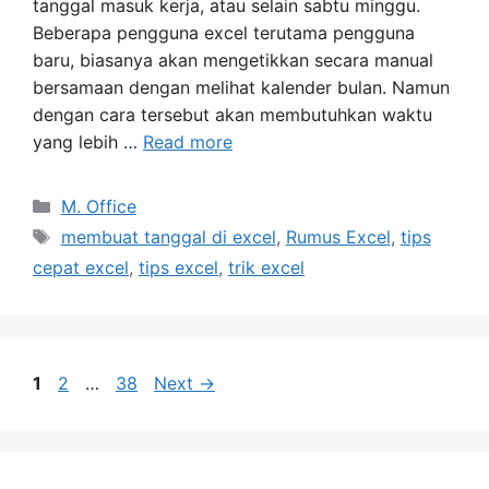
tanggal masuk kerja, atau selain sabtu minggu.
Beberapa pengguna excel terutama pengguna
baru, biasanya akan mengetikkan secara manual
bersamaan dengan melihat kalender bulan. Namun
dengan cara tersebut akan membutuhkan waktu
yang lebih …
Read more
Categories
M. Office
Tags
membuat tanggal di excel
,
Rumus Excel
,
tips
cepat excel
,
tips excel
,
trik excel
Page
Page
Page
1
2
…
38
Next
→