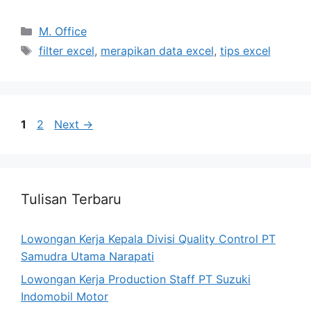
Categories
M. Office
Tags
filter excel
,
merapikan data excel
,
tips excel
Page
Page
1
2
Next
→
Tulisan Terbaru
Lowongan Kerja Kepala Divisi Quality Control PT
Samudra Utama Narapati
Lowongan Kerja Production Staff PT Suzuki
Indomobil Motor