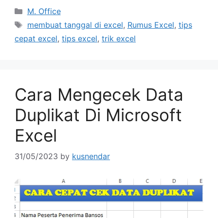
Categories
M. Office
Tags
membuat tanggal di excel
,
Rumus Excel
,
tips
cepat excel
,
tips excel
,
trik excel
Cara Mengecek Data
Duplikat Di Microsoft
Excel
31/05/2023
by
kusnendar