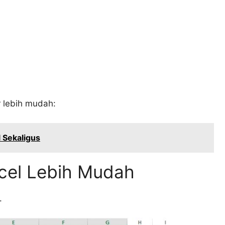
r lebih mudah:
l Sekaligus
xcel Lebih Mudah
.