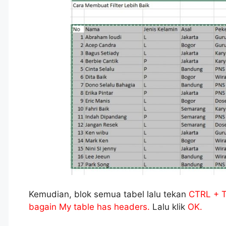
Kemudian, blok semua tabel lalu tekan
CTRL + 
bagain My table has headers.
Lalu klik
OK.