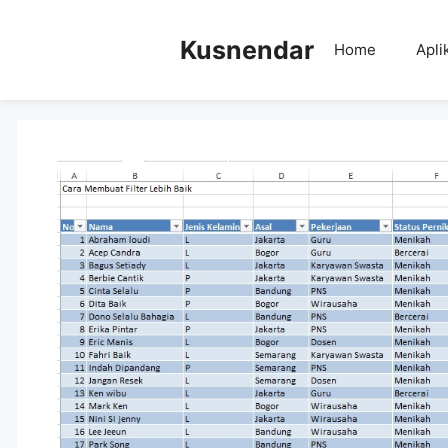
Skip
to
Kusnendar
Home
Apli
content