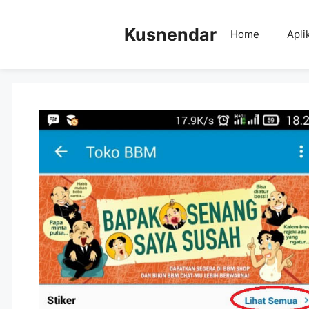
Skip
to
Kusnendar
Home
Apli
content