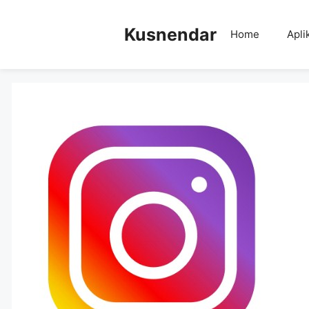
Skip
to
Kusnendar
Home
Apli
content