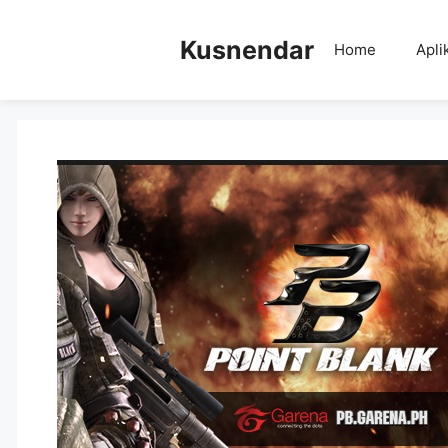
Skip
to
Kusnendar
Home
Apli
content