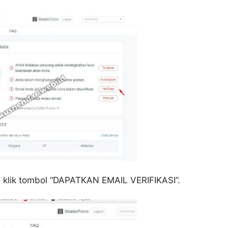
u klik tombol “DAPATKAN EMAIL VERIFIKASI”.