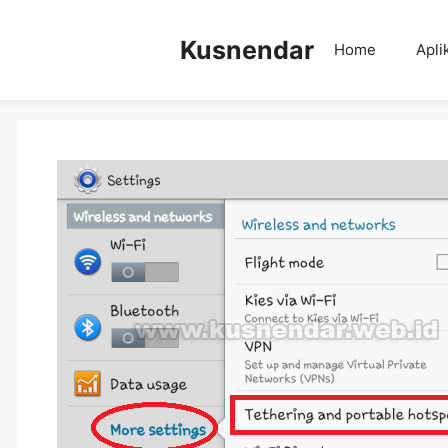
Skip
to
Kusnendar
Home
Apli
content