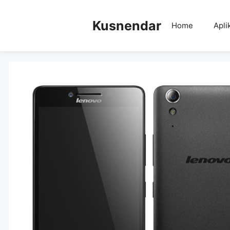
Skip
to
Kusnendar
Home
Apli
content