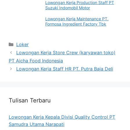
Lowongan Kerja Production Staff PT
Suzuki Indomobil Motor
Lowongan Kerja Maintenance PT.
Formosa Ingredient Factory Tbk
Categories
Loker
Lowongan Kerja Store Crew (karyawan toko)
PT Aicha Food Indonesia
Lowongan Kerja Staff HR PT. Putra Baja Deli
Tulisan Terbaru
Lowongan Kerja Kepala Divisi Quality Control PT
Samudra Utama Narapati