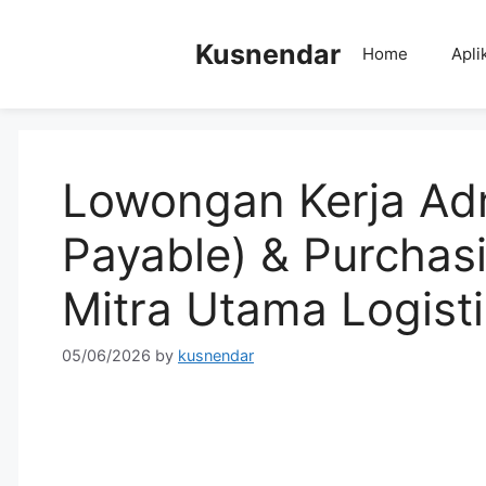
Skip
to
Kusnendar
Home
Apli
content
Lowongan Kerja Ad
Payable) & Purchas
Mitra Utama Logist
05/06/2026
by
kusnendar