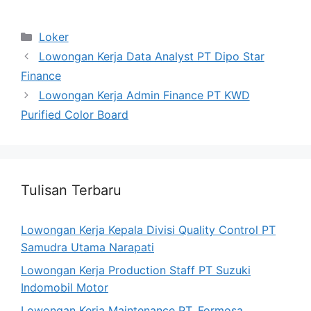
Categories
Loker
Lowongan Kerja Data Analyst PT Dipo Star
Finance
Lowongan Kerja Admin Finance PT KWD
Purified Color Board
Tulisan Terbaru
Lowongan Kerja Kepala Divisi Quality Control PT
Samudra Utama Narapati
Lowongan Kerja Production Staff PT Suzuki
Indomobil Motor
Lowongan Kerja Maintenance PT. Formosa