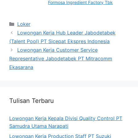
Formosa Ingredient Factory Tbk
Categories
Loker
Lowongan Kerja Hub Leader Jabodetabek
(Talent Pool) PT Sicepat Ekspres Indonesia
Lowongan Kerja Customer Service
Representative Jabodetabek PT Mitracomm
Ekasarana
Tulisan Terbaru
Lowongan Kerja Kepala Divisi Quality Control PT
Samudra Utama Narapati
Lowongan Kerja Production Staff PT Suzuki