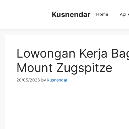
Skip
to
Kusnendar
Home
Apli
content
Lowongan Kerja Bag
Mount Zugspitze
20/05/2026
by
kusnendar