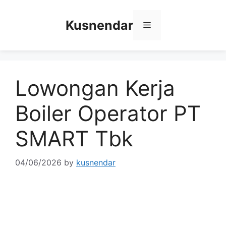
Skip
to
Kusnendar
Menu
content
Lowongan Kerja
Boiler Operator PT
SMART Tbk
04/06/2026
by
kusnendar