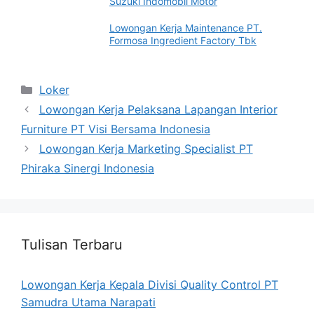
Suzuki Indomobil Motor
Lowongan Kerja Maintenance PT.
Formosa Ingredient Factory Tbk
Categories
Loker
Lowongan Kerja Pelaksana Lapangan Interior
Furniture PT Visi Bersama Indonesia
Lowongan Kerja Marketing Specialist PT
Phiraka Sinergi Indonesia
Tulisan Terbaru
Lowongan Kerja Kepala Divisi Quality Control PT
Samudra Utama Narapati