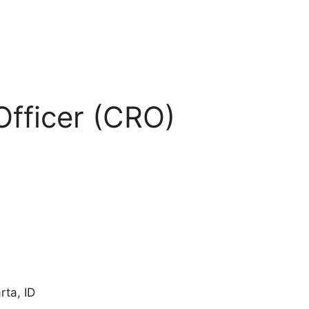
Officer (CRO)
rta
,
ID