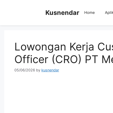
Skip
to
Kusnendar
Home
Apli
content
Lowongan Kerja Cus
Officer (CRO) PT M
05/06/2026
by
kusnendar