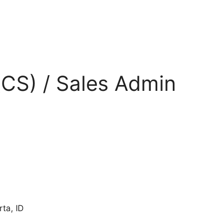
CS) / Sales Admin
rta
,
ID