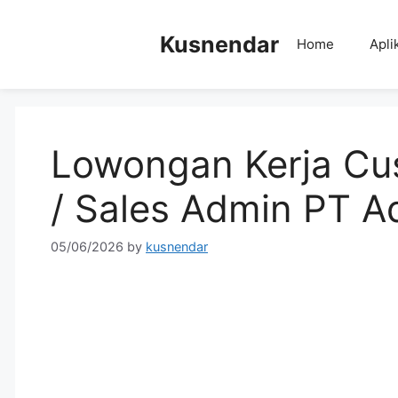
Skip
to
Kusnendar
Home
Apli
content
Lowongan Kerja Cu
/ Sales Admin PT A
05/06/2026
by
kusnendar