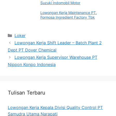
Suzuki Indomobil Motor
Lowongan Kerja Maintenance PT.
Formosa Ingredient Factory Tbk
Categories
Loker
Lowongan Kerja Shift Leader – Batch Plant 2
Dept PT Dover Chemical
Lowongan Kerja Supervisor Warehouse PT
Nippon Konpo Indonesia
Tulisan Terbaru
Lowongan Kerja Kepala Divisi Quality Control PT
Samudra Utama Narapati