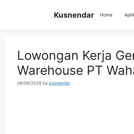
Skip
to
Kusnendar
Home
Apli
content
Lowongan Kerja Ge
Warehouse PT Wahan
08/06/2026
by
kusnendar