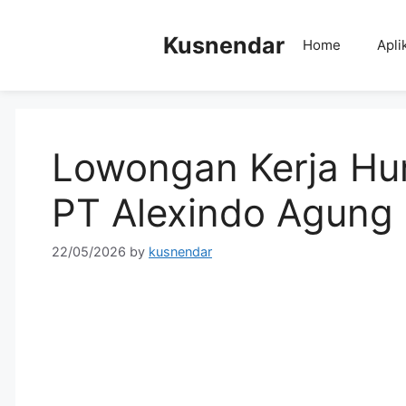
Skip
to
Kusnendar
Home
Apli
content
Lowongan Kerja Hu
PT Alexindo Agung
22/05/2026
by
kusnendar