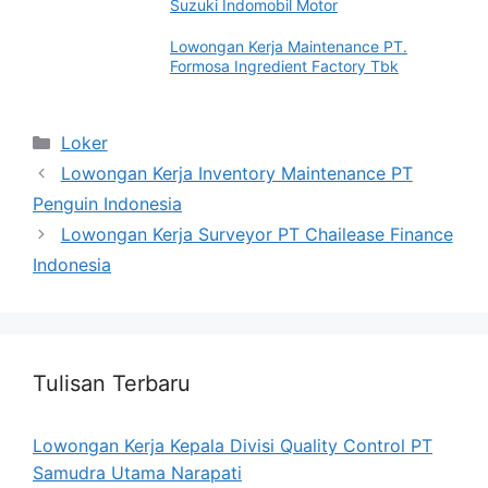
Suzuki Indomobil Motor
Lowongan Kerja Maintenance PT.
Formosa Ingredient Factory Tbk
Categories
Loker
Lowongan Kerja Inventory Maintenance PT
Penguin Indonesia
Lowongan Kerja Surveyor PT Chailease Finance
Indonesia
Tulisan Terbaru
Lowongan Kerja Kepala Divisi Quality Control PT
Samudra Utama Narapati