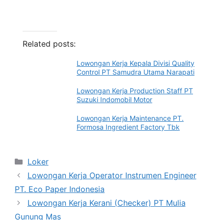
Related posts:
Lowongan Kerja Kepala Divisi Quality
Control PT Samudra Utama Narapati
Lowongan Kerja Production Staff PT
Suzuki Indomobil Motor
Lowongan Kerja Maintenance PT.
Formosa Ingredient Factory Tbk
Categories
Loker
Lowongan Kerja Operator Instrumen Engineer
PT. Eco Paper Indonesia
Lowongan Kerja Kerani (Checker) PT Mulia
Gunung Mas