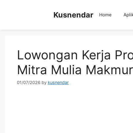
Skip
to
Kusnendar
Home
Apli
content
Lowongan Kerja Pr
Mitra Mulia Makmu
01/07/2026
by
kusnendar