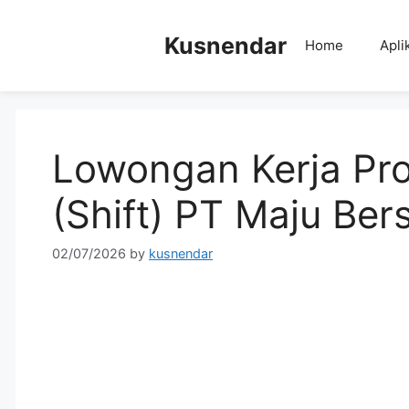
Skip
to
Kusnendar
Home
Apli
content
Lowongan Kerja Pro
(Shift) PT Maju Be
02/07/2026
by
kusnendar