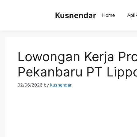
Skip
to
Kusnendar
Home
Apli
content
Lowongan Kerja Pro
Pekanbaru PT Lipp
02/06/2026
by
kusnendar