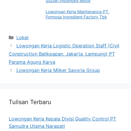
Suzuki Indomobil Motor
Lowongan Kerja Maintenance PT.
Formosa Ingredient Factory Tbk
Categories
Loker
Lowongan Kerja Logistic Operation Staff (Civil
Construction Balikpapan, Jakarta, Lampung) PT
Parama Agung Karya
Lowongan Kerja Milker Savoria Group
Tulisan Terbaru
Lowongan Kerja Kepala Divisi Quality Control PT
Samudra Utama Narapati