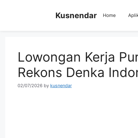
Skip
to
Kusnendar
Home
Apli
content
Lowongan Kerja Pur
Rekons Denka Indo
02/07/2026
by
kusnendar