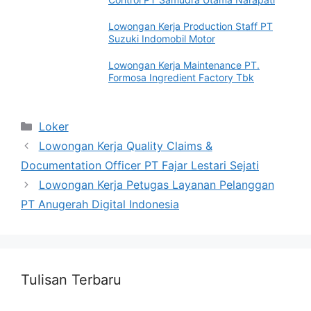
Lowongan Kerja Production Staff PT
Suzuki Indomobil Motor
Lowongan Kerja Maintenance PT.
Formosa Ingredient Factory Tbk
Categories
Loker
Lowongan Kerja Quality Claims &
Documentation Officer PT Fajar Lestari Sejati
Lowongan Kerja Petugas Layanan Pelanggan
PT Anugerah Digital Indonesia
Tulisan Terbaru