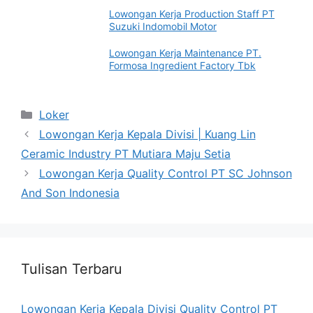
Lowongan Kerja Production Staff PT
Suzuki Indomobil Motor
Lowongan Kerja Maintenance PT.
Formosa Ingredient Factory Tbk
Categories
Loker
Lowongan Kerja Kepala Divisi | Kuang Lin
Ceramic Industry PT Mutiara Maju Setia
Lowongan Kerja Quality Control PT SC Johnson
And Son Indonesia
Tulisan Terbaru
Lowongan Kerja Kepala Divisi Quality Control PT