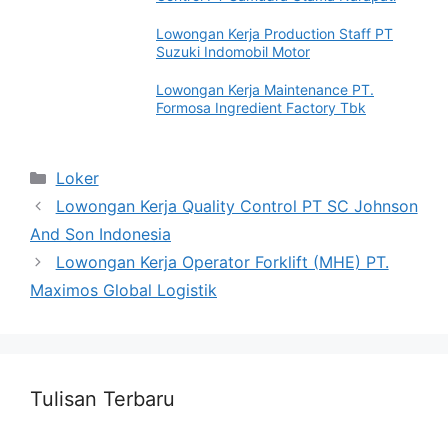
Lowongan Kerja Production Staff PT
Suzuki Indomobil Motor
Lowongan Kerja Maintenance PT.
Formosa Ingredient Factory Tbk
Categories
Loker
Lowongan Kerja Quality Control PT SC Johnson
And Son Indonesia
Lowongan Kerja Operator Forklift (MHE) PT.
Maximos Global Logistik
Tulisan Terbaru