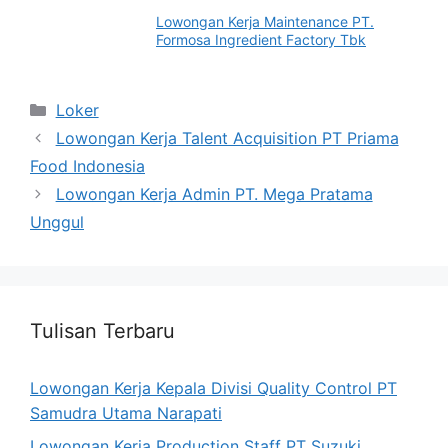
Lowongan Kerja Maintenance PT.
Formosa Ingredient Factory Tbk
Categories
Loker
Lowongan Kerja Talent Acquisition PT Priama
Food Indonesia
Lowongan Kerja Admin PT. Mega Pratama
Unggul
Tulisan Terbaru
Lowongan Kerja Kepala Divisi Quality Control PT
Samudra Utama Narapati
Lowongan Kerja Production Staff PT Suzuki