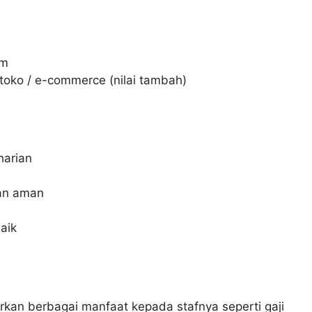
im
toko / e-commerce (nilai tambah)
harian
dan aman
aik
kan berbagai manfaat kepada stafnya seperti gaji