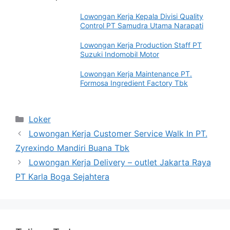
Lowongan Kerja Kepala Divisi Quality
Control PT Samudra Utama Narapati
Lowongan Kerja Production Staff PT
Suzuki Indomobil Motor
Lowongan Kerja Maintenance PT.
Formosa Ingredient Factory Tbk
Categories
Loker
Lowongan Kerja Customer Service Walk In PT.
Zyrexindo Mandiri Buana Tbk
Lowongan Kerja Delivery – outlet Jakarta Raya
PT Karla Boga Sejahtera