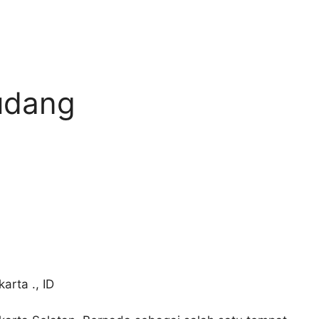
udang
arta .
,
ID