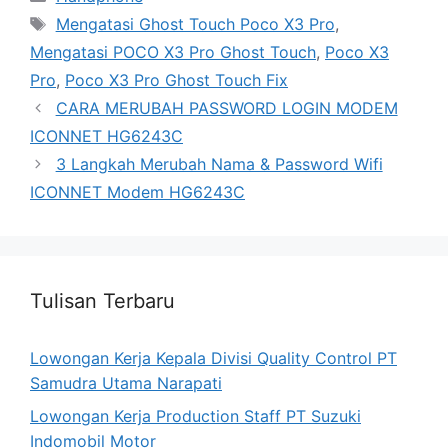
Tags
Mengatasi Ghost Touch Poco X3 Pro
,
Mengatasi POCO X3 Pro Ghost Touch
,
Poco X3
Pro
,
Poco X3 Pro Ghost Touch Fix
CARA MERUBAH PASSWORD LOGIN MODEM
ICONNET HG6243C
3 Langkah Merubah Nama & Password Wifi
ICONNET Modem HG6243C
Tulisan Terbaru
Lowongan Kerja Kepala Divisi Quality Control PT
Samudra Utama Narapati
Lowongan Kerja Production Staff PT Suzuki
Indomobil Motor