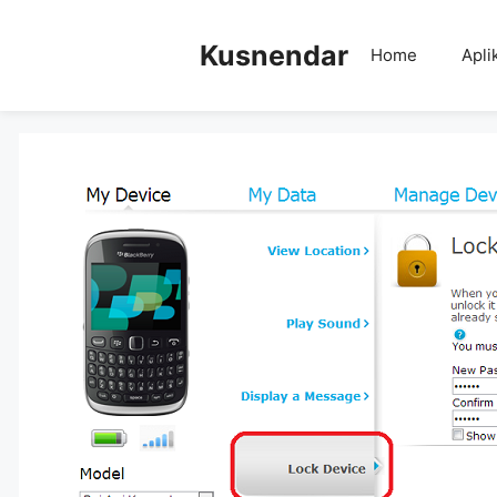
Skip
to
Kusnendar
Home
Apli
content