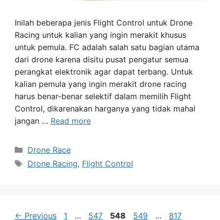
Inilah beberapa jenis Flight Control untuk Drone
Racing untuk kalian yang ingin merakit khusus
untuk pemula. FC adalah salah satu bagian utama
dari drone karena disitu pusat pengatur semua
perangkat elektronik agar dapat terbang. Untuk
kalian pemula yang ingin merakit drone racing
harus benar-benar selektif dalam memilih Flight
Control, dikarenakan harganya yang tidak mahal
jangan …
Read more
Categories
Drone Race
Tags
Drone Racing
,
Flight Control
Page
Page
Page
Page
Page
←
Previous
1
…
547
548
549
…
817