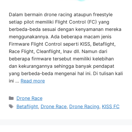
Dalam bermain drone racing ataupun freestyle
setiap pilot memiliki Flight Control (FC) yang
berbeda-beda sesuai dengan kenyamanan mereka
menggunakannya. Ada beberapa macam jenis
Firmware Flight Control seperti KISS, Betaflight,
Race Flight, Cleanflight, Inav dll. Namun dari
beberapa firmware tersebut memiliki kelebihan
dan kekurangannya sehingga banyak pendapat
yang berbeda-beda mengenai hal ini. Di tulisan kali
ini …
Read more
Categories
Drone Race
Tags
Betaflight
,
Drone Race
,
Drone Racing
,
KISS FC