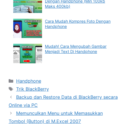
Dengan Handphone (Min 100kb
Maks 400kb)
Cara Mudah Kompres Foto Dengan
Handphone
Mudah! Cara Mengubah Gambar
Menjadi Text Di Handphone
Categories
Handphone
Tags
Trik BlackBerry
Backup dan Restore Data di BlackBerry secara
Online via PC
Memunculkan Menu untuk Memasukkan
Tombol (Button) di M.Excel 2007