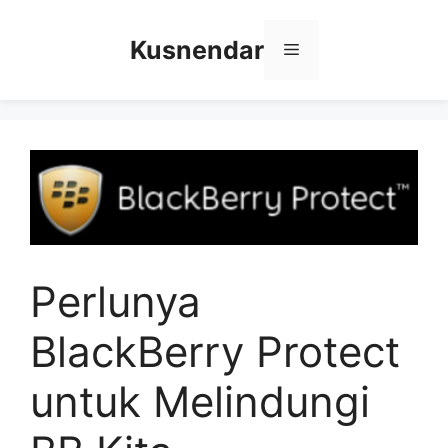
Skip
to
Kusnendar
Menu
content
Perlunya
BlackBerry Protect
untuk Melindungi