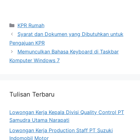
Categories
KPR Rumah
Syarat dan Dokumen yang Dibutuhkan untuk
Pengajuan KPR
Memunculkan Bahasa Keyboard di Taskbar
Komputer Windows 7
Tulisan Terbaru
Lowongan Kerja Kepala Divisi Quality Control PT
Samudra Utama Narapati
Lowongan Kerja Production Staff PT Suzuki
Indomobil Motor