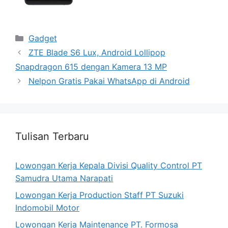
Categories
Gadget
ZTE Blade S6 Lux, Android Lollipop
Snapdragon 615 dengan Kamera 13 MP
Nelpon Gratis Pakai WhatsApp di Android
Tulisan Terbaru
Lowongan Kerja Kepala Divisi Quality Control PT
Samudra Utama Narapati
Lowongan Kerja Production Staff PT Suzuki
Indomobil Motor
Lowongan Kerja Maintenance PT. Formosa