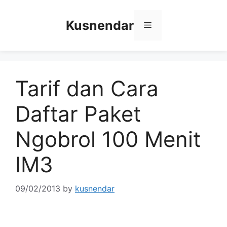
Skip
to
Kusnendar
Menu
content
Tarif dan Cara
Daftar Paket
Ngobrol 100 Menit
IM3
09/02/2013
by
kusnendar