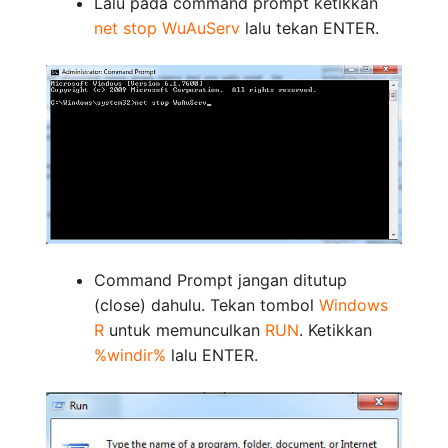
Lalu pada command prompt ketikkan
net stop WuAuServ
lalu tekan ENTER.
Command Prompt jangan ditutup
(close) dahulu. Tekan tombol
Windows
R
untuk memunculkan
RUN
. Ketikkan
%windir%
lalu ENTER.