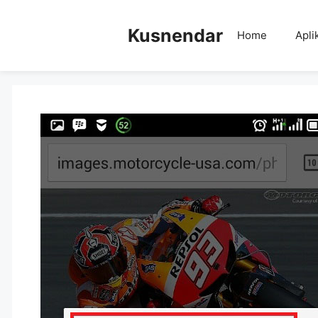
Skip
to
Kusnendar
Home
Apli
content