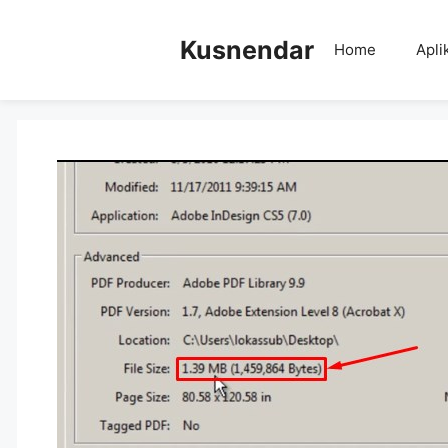
Skip
to
Kusnendar
Home
Apli
content