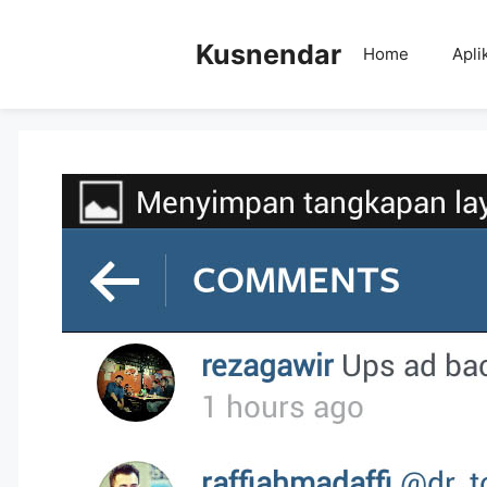
Skip
to
Kusnendar
Home
Apli
content