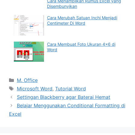
Cara Menampilkan Rumus Excel yang
Disembunyikan
Cara Merubah Satuan Inchi Menjadi
Centimeter Di Word
Cara Membuat Foto Ukuran 4×6 di
Word
Categories
M. Office
Tags
Microsoft Word
,
Tutorial Word
Settingan Blackberry agar Baterai Hemat
Belajar Menggunakan Conditional Formatting di
Excel