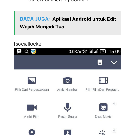
BACA JUGA:
Aplikasi Android untuk Edit
Wajah Menjadi Tua
[sociallocker]