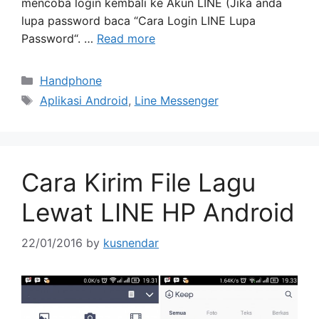
mencoba login kembali ke Akun LINE (Jika anda
lupa password baca “Cara Login LINE Lupa
Password“. …
Read more
Categories
Handphone
Tags
Aplikasi Android
,
Line Messenger
Cara Kirim File Lagu
Lewat LINE HP Android
22/01/2016
by
kusnendar