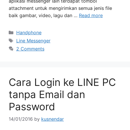
aplikasi messenger lain terdapat tombol
attachment untuk mengirimkan semua jenis file
baik gambar, video, lagu dan …
Read more
Categories
Handphone
Tags
Line Messenger
2 Comments
Cara Login ke LINE PC
tanpa Email dan
Password
14/01/2016
by
kusnendar