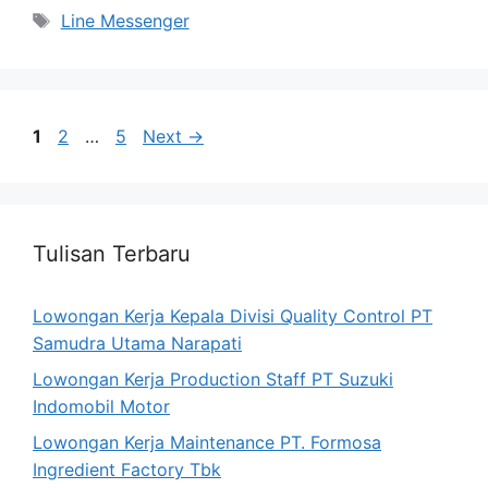
Tags
Line Messenger
Page
Page
Page
1
2
…
5
Next
→
Tulisan Terbaru
Lowongan Kerja Kepala Divisi Quality Control PT
Samudra Utama Narapati
Lowongan Kerja Production Staff PT Suzuki
Indomobil Motor
Lowongan Kerja Maintenance PT. Formosa
Ingredient Factory Tbk