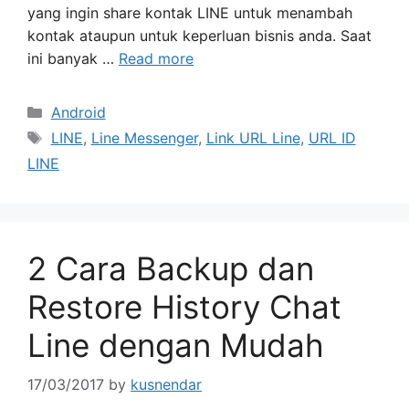
yang ingin share kontak LINE untuk menambah
kontak ataupun untuk keperluan bisnis anda. Saat
ini banyak …
Read more
Categories
Android
Tags
LINE
,
Line Messenger
,
Link URL Line
,
URL ID
LINE
2 Cara Backup dan
Restore History Chat
Line dengan Mudah
17/03/2017
by
kusnendar