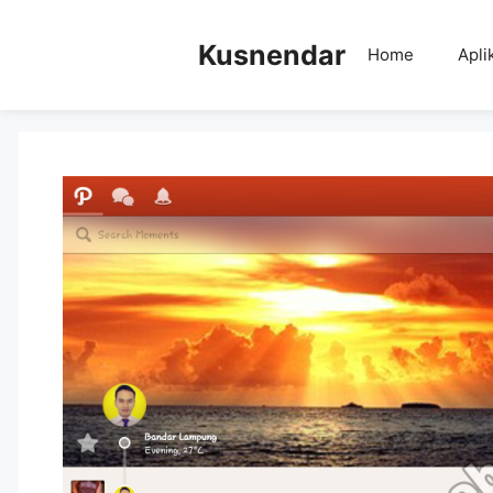
Skip
to
Kusnendar
Home
Apli
content